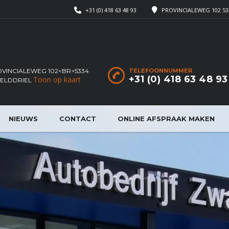
+31 (0) 418 63 48 93
PROVINCIALEWEG 102 53
VINCIALEWEG 102<BR>5334
TELEFOONNUMMER
+31 (0) 418 63 48 93
Toon op kaart
VELDDRIEL
NIEUWS
CONTACT
ONLINE AFSPRAAK MAKEN