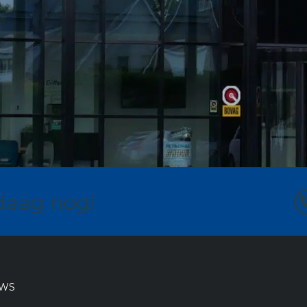
daag nog!
UWS